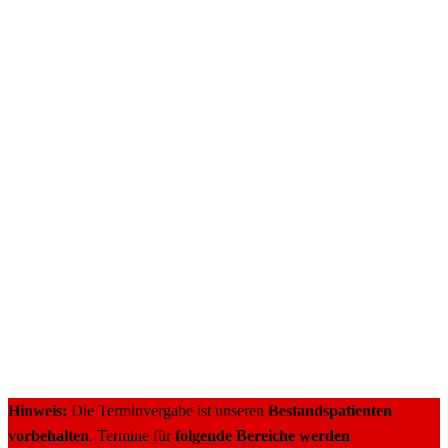
Hinweis:
Die Terminvergabe ist unseren
Bestandspatienten
vorbehalten
. Termine für
folgende Bereiche werden