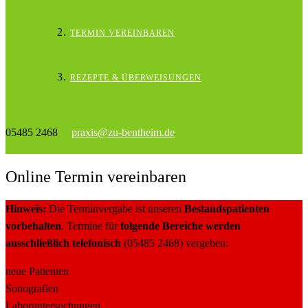
TERMIN VEREINBAREN
REZEPTE & ÜBERWEISUNGEN
05485 2468
praxis@zu-bentheim.de
Online Termin vereinbaren
Hinweis:
Die Terminvergabe ist unseren
Bestandspatienten
vorbehalten
. Termine für
folgende Bereiche werden
ausschließlich telefonisch
(05485 2468) vergeben:
neue Patienten
Sonografien
Laboruntersuchungen