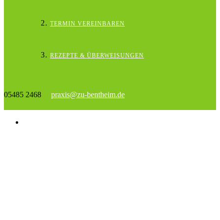
TERMIN VEREINBAREN
REZEPTE & ÜBERWEISUNGEN
05485 2468
praxis@zu-bentheim.de