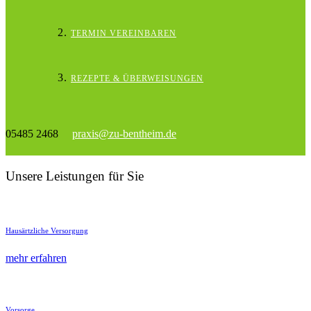
TERMIN VEREINBAREN
REZEPTE & ÜBERWEISUNGEN
05485 2468
praxis@zu-bentheim.de
Unsere Leistungen für Sie
Haus­ärtzliche Versorgung
mehr erfahren
Vorsorge